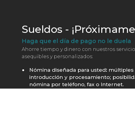
Sueldos - ¡Próximame
Haga que el día de pago no le duela
Ahorre tiempo y dinero con nuestros servici
asequibles y personalizados:
Nómina diseñada para usted
:
múltiples
introducción y procesamiento; posibilida
nómina por teléfono, fax o Internet.
Mejores prestaciones para los emplead
servicios de administración de RR.HH. y
Sección 125
Para obtener más información, póngase en 
representante de Servicios Empresariales.