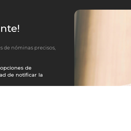
nte!
os de nóminas precisos,
 opciones de
d de notificar la
os
:
elija entre los
 prestaciones de la
contacto con un