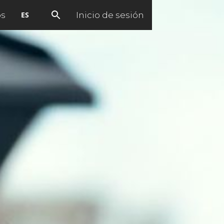
os
Inicio de sesión
ES