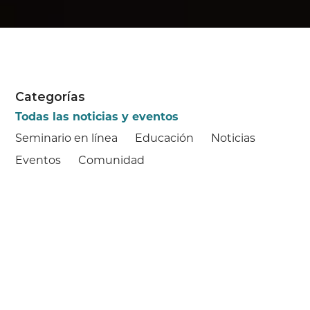
Categorías
Todas las noticias y eventos
Seminario en línea
Educación
Noticias
Eventos
Comunidad
Comienza
4 de agosto de
COMUNIDAD
2025
Ayuda a los Niños Locales
con Útiles Escolares