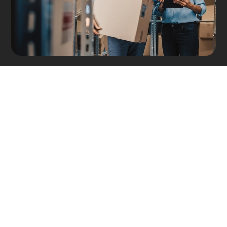
CONTACTO
¿Está interesado en
saber más? Nos
encantaría hablar
con usted.